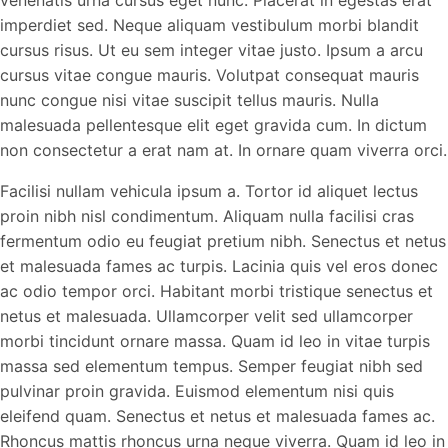
venenatis urna cursus eget nunc. Placerat in egestas erat
imperdiet sed. Neque aliquam vestibulum morbi blandit
cursus risus. Ut eu sem integer vitae justo. Ipsum a arcu
cursus vitae congue mauris. Volutpat consequat mauris
nunc congue nisi vitae suscipit tellus mauris. Nulla
malesuada pellentesque elit eget gravida cum. In dictum
non consectetur a erat nam at. In ornare quam viverra orci.
Facilisi nullam vehicula ipsum a. Tortor id aliquet lectus
proin nibh nisl condimentum. Aliquam nulla facilisi cras
fermentum odio eu feugiat pretium nibh. Senectus et netus
et malesuada fames ac turpis. Lacinia quis vel eros donec
ac odio tempor orci. Habitant morbi tristique senectus et
netus et malesuada. Ullamcorper velit sed ullamcorper
morbi tincidunt ornare massa. Quam id leo in vitae turpis
massa sed elementum tempus. Semper feugiat nibh sed
pulvinar proin gravida. Euismod elementum nisi quis
eleifend quam. Senectus et netus et malesuada fames ac.
Rhoncus mattis rhoncus urna neque viverra. Quam id leo in